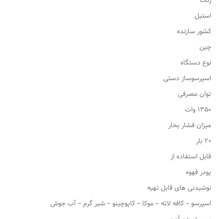
رنگ
استیل
کشور سازنده
چین
نوع دستگاه
اسپرسوساز دستی
توان مصرفی
1350 وات
میزان فشار بخار
20 بار
قابل استفاده از
پودر قهوه
نوشیدنی های قابل تهیه
اسپرسو – کافه لاته – موکا – کاپوچینو – شیر گرم – آب جوش