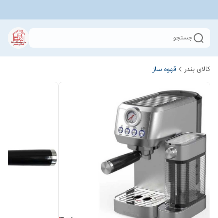
جستجو
کالای بندر
قهوه ساز