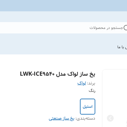
جستجو در محصولات
با ما
یخ ساز لواک مدل LWK-ICE9540
برند:
لواک
رنگ
استیل
دسته‌بندی
:
یخ ساز صنعتی