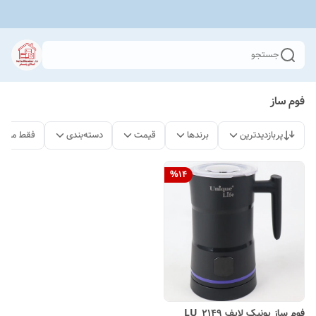
جستجو
فوم ساز
پربازدیدترین
برندها
قیمت
دسته‌بندی
فقط محصو
%
14
فوم ساز یونیک لایف LU_2149