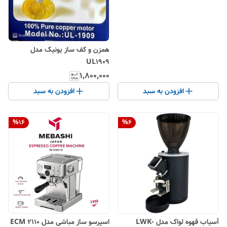
همزن و کف ساز یونیک مدل
UL1909
۱٬۸۰۰٬۰۰۰
افزودن به سبد
افزودن به سبد
%
16
%
6
آسیاب قهوه لواک مدل LWK-
اسپرسو ساز مباشی مدل ECM 2110