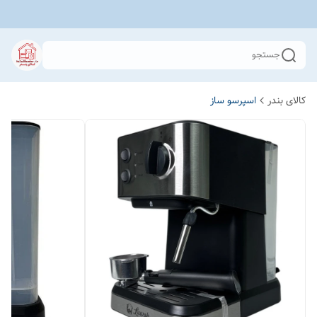
جستجو
کالای بندر
اسپرسو ساز