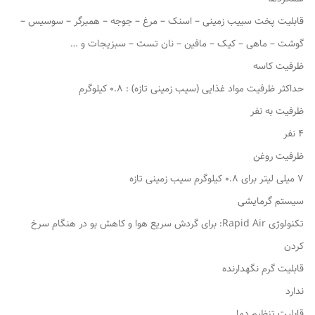
قابلیت پخت سییب زمینی – اسنک – مرغ – جوجه – همبرگر – سوسیس –
گوشت – ماهی – کیک – مافین – نان تست – سبزیجات و …
ظرفیت کاسه
حداکثر ظرفیت مواد غذایی (سیب زمینی تازه) : 0.8 کیلوگرم
ظرفیت به نفر
4 نفر
ظرفیت روغن
7 میلی لیتر برای 0.8 کیلوگرم سیب زمینی تازه
سیستم گرمایشی
تکنولوژی Rapid Air: برای گردش سریع هوا و کاهش بو در هنگام سرخ
کردن
قابلیت گرم نگهدارنده
ندارد
قابلیت تنظیم دما