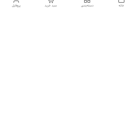
خانه
دسته‌بندی
سبد خرید
پروفایل
دسترسی سریع
درباره ما
قوانین و مقررات
سیاست حریم خصوصی
تماس با ما
شکایات
از شنبه تا 5 شنبه
ساعت 9 صبح تا 13
و از ساعت 17 تا 20 پاسخگوی شما هستیم
شماره تماس
09395993499