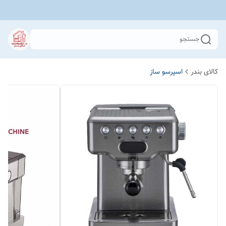
جستجو
کالای بندر
اسپرسو ساز