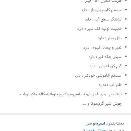
ظرفت مخزن : ۱.۵ لیتر
سستم کاپوچینوساز : دارد
نشانگر سطح آب : دارد
قابلیت تولید کف شیر : دارد
نازل بخار : دارد
تمپر و پیمانه قهوه : دارد
سینی چکه گیر : دارد
گرم کن فنجان : دارد
سستم خاموشی خودکار : دارد
فلتر آب : ندارد
نوشیدنی های قابل تهیه : اسپرسو،کاپوچینو،لاته،کافه ماکیاتو،آب
جوش،شیر گرم،موکا و …
دسته‌بندی
:
اسپرسو ساز
برچسب‌ها :
مباشی
قهوساز