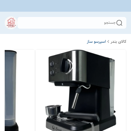
جستجو
کالای بندر
اسپرسو ساز