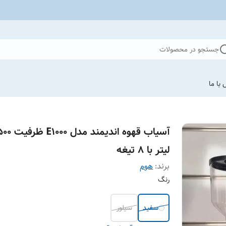
جستجو در محصولات
با ما
آسیاب قهوه اندیمند مدل 00
لیتر با ۸ تیغه
برند:
هوم
رنگ
سفید
سیلور