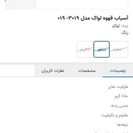
آسیاب قهوه لواک مدل 3019- 019
برند:
لواک
رنگ
سفید
سیلور
قرمز
توضیحات
مشخصات
نظرات کاربران
ظرفیت هاپر
750 گرم
جنس بدنه
مقاوم و باکیفیت
تیغه‌ها