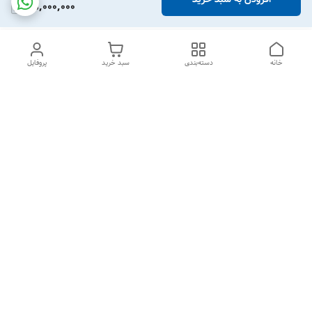
35,000,000
خانه
دسته‌بندی
سبد خرید
پروفایل
دسترسی سریع
درباره ما
قوانین و مقررات
سیاست حریم خصوصی
تماس با ما
شکایات
از شنبه تا 5 شنبه