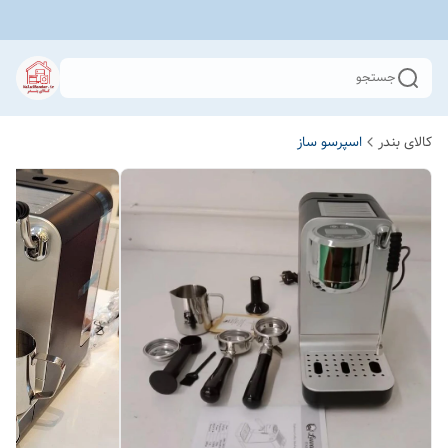
جستجو
کالای بندر
اسپرسو ساز