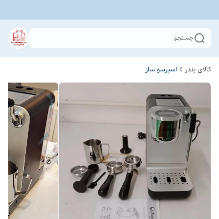
جستجو
کالای بندر
اسپرسو ساز