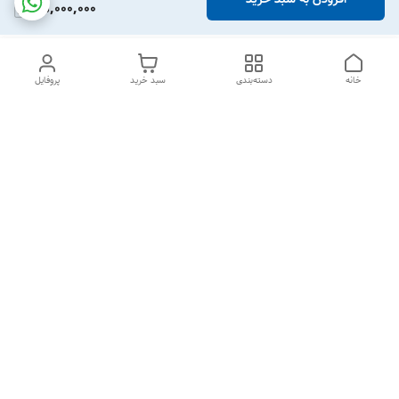
35,000,000
خانه
دسته‌بندی
سبد خرید
پروفایل
دسترسی سریع
درباره ما
قوانین و مقررات
سیاست حریم خصوصی
تماس با ما
شکایات
از شنبه تا 5 شنبه