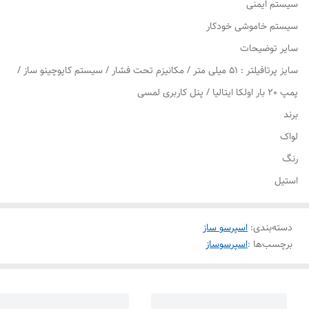
سیستم ایمنی
سیستم خاموشی خودکار
سایر توضیحات
سایز پرتافیلتر : 51 میلی متر / مکانیزم تحت فشار / سیستم کاپوچینو ساز /
پمپ 20 بار اولکا ایتالیا / پنل کاربری لمسی
برند
لواک
رنگ
استیل
دسته‌بندی
:
اسپرسو ساز
برچسب‌ها :
اسپرسوساز