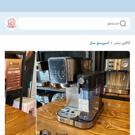
جستجو
کالای بندر
اسپرسو ساز