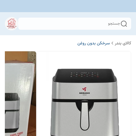
جستجو
کالای بندر
سرخکن بدون روغن