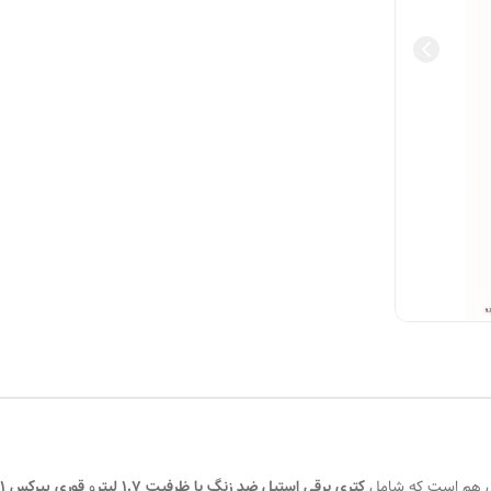
کتری برقی استیل ضد زنگ با ظرفیت ۱.۷ لیتر
و
قوری پیرکس ۱ لیتری