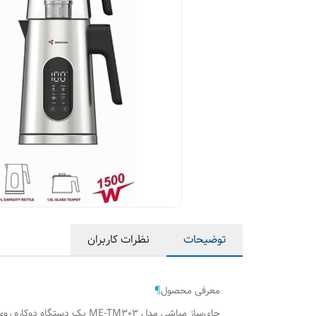
توضیحات
نظرات کاربران
معرفی محصول
¶
چای‌ساز مباشی مدل ME-TM303 یک دستگاه دوکاره روی هم است که شامل