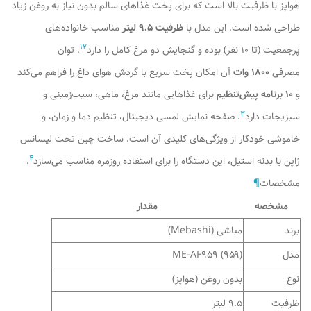
هواپز با ظرفیت بالا است که برای پخت غذاهای سالم بدون نیاز به روغن زیاد
طراحی شده است. این مدل با
ظرفیت ۹.۵ لیتر
مناسب خانواده‌های
1
2
پرجمعیت (تا ۱۰ نفر) بوده و گنجایش دو مرغ کامل را دارد
. توان
مصرفی
۱۸۰۰ وات
آن امکان پخت سریع با گردش هوای داغ را فراهم می‌کند
و
۱۰ برنامه پیش‌تنظیم
برای غذاهایی مانند مرغ، ماهی، سیب‌زمینی و
3
سبزیجات دارد
. صفحه نمایش لمسی دیجیتال، تنظیم دما و زمان، و
خاموشی خودکار از ویژگی‌های کلیدی آن است. ساخت چین تحت لیسانس
4
ژاپن با بدنه استیل، این دستگاه را برای استفاده روزمره مناسب می‌سازد
.
مشخصات
¶
مشخصه
مقدار
برند
مباشی (Mebashi)
مدل
ME-AF959 (۹۵۹)
نوع
بدون روغن (هواپز)
ظرفیت
۹.۵ لیتر