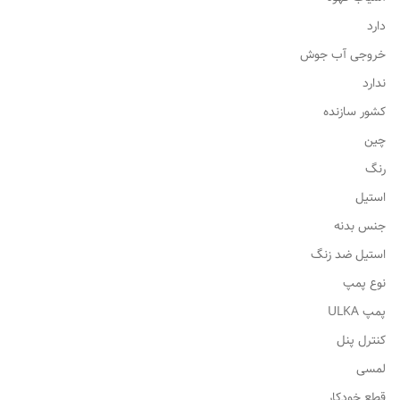
دارد
خروجی آب جوش
ندارد
کشور سازنده
چین
رنگ
استیل
جنس بدنه
استیل ضد زنگ
نوع پمپ
پمپ ULKA
کنترل پنل
لمسی
قطع خودکار