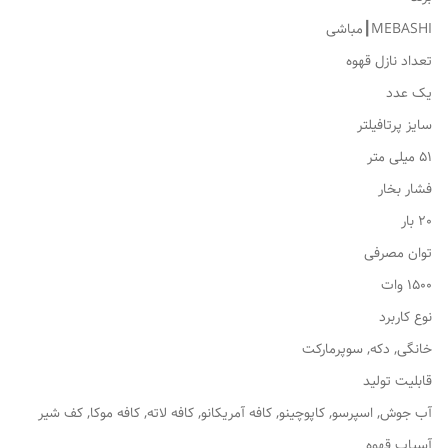
MEBASHI┃مباشی
تعداد نازل قهوه
یک عدد
سایز پرتافیلتر
51 میلی متر
فشار بخار
20 بار
توان مصرفی
1500 وات
نوع کاربرد
خانگی, دکه, سوپرمارکت
قابلیت تولید
آب جوش, اسپرسو, کاپوچینو, کافه آمریکانو, کافه لاته, کافه موکا, کف شیر
آسیاب قهوه