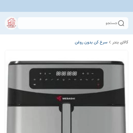
جستجو
کالای بندر
سرخ کن بدون روغن