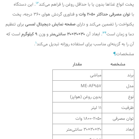
1
2
پخت انواع غذاها بدون یا با حداقل روغن را فراهم می‌کند
. این دستگاه
با
توان مصرفی حداکثر ۲۰۵۰ وات
و فناوری گردش هوای ۳۶۰ درجه، پخت
یکنواخت را تضمین می‌کند و دارای
صفحه نمایش دیجیتال لمسی
برای تنظیم
3
4
دما و زمان است
. ابعاد آن
۳۰×۳۰×۳۰ سانتی‌متر
و وزن
۹ کیلوگرم
است که
1
آن را به گزینه‌ای مناسب برای استفاده روزانه تبدیل می‌کند
.
مشخصات
¶
مشخصه
مقدار
برند
مباشی
مدل
ME-AF957
نوع
بدون روغن (هواپز)
ظرفیت
۱۱ لیتر
توان مصرفی
۱۸۰۰-۲۰۵۰ وات
ابعاد
۳۰×۳۰×۳۰ سانتی‌متر