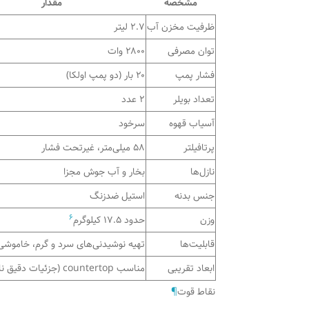
مشخصه
مقدار
ظرفیت مخزن آب
۲.۷ لیتر
توان مصرفی
۲۸۰۰ وات
فشار پمپ
۲۰ بار (دو پمپ اولکا)
تعداد بویلر
۲ عدد
آسیاب قهوه
سرخود
پرتافیلتر
۵۸ میلی‌متر، غیرتحت فشار
نازل‌ها
بخار و آب جوش مجزا
جنس بدنه
استیل ضدزنگ
6
وزن
حدود ۱۷.۵ کیلوگرم
قابلیت‌ها
تهیه نوشیدنی‌های سرد و گرم، خاموشی
ابعاد تقریبی
مناسب countertop (جزئیات دقیق نامشخص)
نقاط قوت
¶