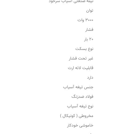
نیمه صنعتی آسیاب سرخود
توان
3000 وات
فشار
20 بار
نوع بسکت
غیر تحت فشار
قابلیت لاته ارت
دارد
جنس تیغه آسیاب
فولاد ضدزنگ
نوع تیغه آسیاب
مخروطی ( کونیکال )
خاموشی خودکار