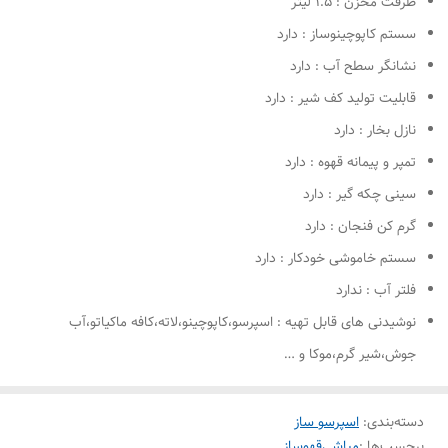
ظرفت مخزن : ۱.۵ لیتر
سستم کاپوچینوساز : دارد
نشانگر سطح آب : دارد
قابلیت تولید کف شیر : دارد
نازل بخار : دارد
تمپر و پیمانه قهوه : دارد
سینی چکه گیر : دارد
گرم کن فنجان : دارد
سستم خاموشی خودکار : دارد
فلتر آب : ندارد
نوشیدنی های قابل تهیه : اسپرسو،کاپوچینو،لاته،کافه ماکیاتو،آب
جوش،شیر گرم،موکا و …
دسته‌بندی
:
اسپرسو ساز
برچسب‌ها :
مباشی
قهوساز