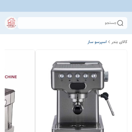
جستجو
کالای بندر
اسپرسو ساز