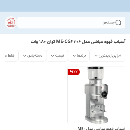
جستجو
آسیاب قهوه مباشی مدل ME-CG2306 توان 180 وات
پربازدیدترین
برندها
قیمت
دسته‌بندی
فقط محصو
%
22
آسیاب قهوه مباشی مدل ME-