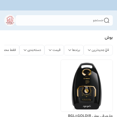
جستجو
بوش
جدیدترین
برندها
قیمت
دسته‌بندی
فقط محصولا
ناموجود
جاروبرقی بوش BGL8GOLDIR