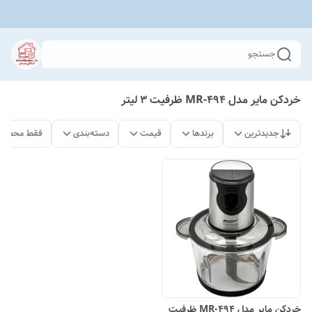
جستجو
خردکن مایر مدل MR-494 ظرفیت ۳ لیتر
جدیدترین
برندها
قیمت
دسته‌بندی
فقط محصولا
خردکن مایر مدل MR-494 ظرفیت