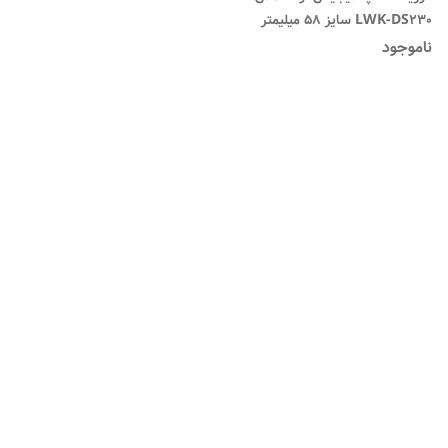
LWK-DS230 سایز ۵۸ میلیمتر
اسکیل دار
ناموجود