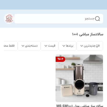
جستجو
سالادساز مباشی ۱۰۰۱
جدیدترین
برندها
قیمت
دسته‌بندی
فقط محصولا
%
14
سالاد ساز مباشی مدل ME-SM1001