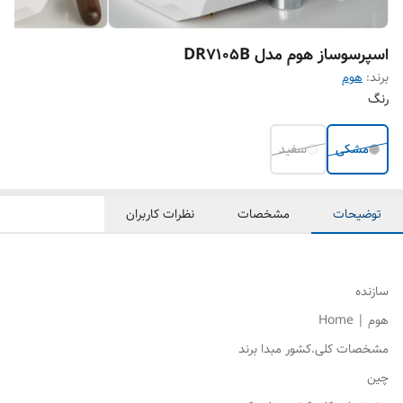
اسپرسوساز هوم مدل DR7105B
برند:
هوم
رنگ
مشکی
سفید
توضیحات
مشخصات
نظرات کاربران
سازنده
هوم | Home
مشخصات کلی.کشور مبدا برند
چین