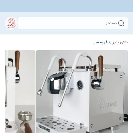
جستجو
کالای بندر
قهوه ساز