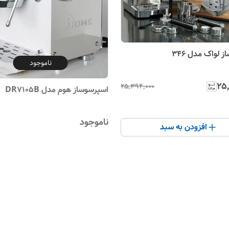
 لواک مدل 346
ناموجود
۲۵٬
۲۵٬۳۹۴٬۰۰۰
اسپرسوساز هوم مدل DR7105B
ناموجود
افزودن به سبد