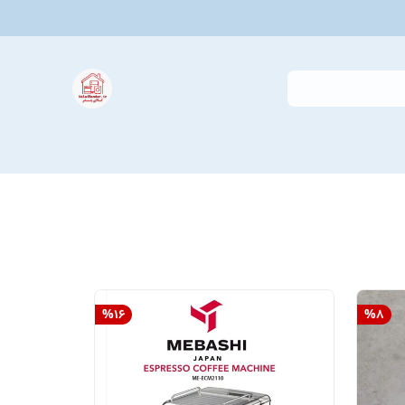
%
16
%
8