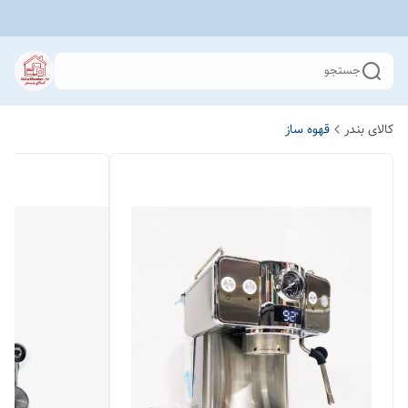
جستجو
کالای بندر
قهوه ساز