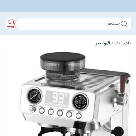
جستجو
کالای بندر
قهوه ساز