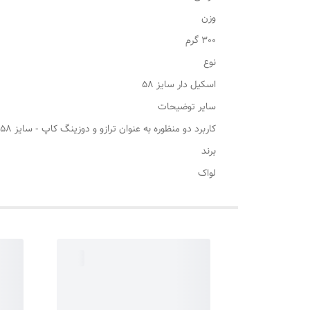
وزن
300 گرم
نوع
اسکیل دار سایز 58
سایر توضیحات
کاربرد دو منظوره به عنوان ترازو و دوزینگ کاپ - سایز 58 میلی متر - اقلام همراه : کابل Tape-C جهت شارژ - بیشینه وزن 500 گرم - کمترین وزن قابل اندازه گیری یک صدم گرم
برند
لواک