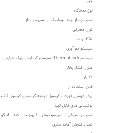
چین
نوع دستگاه
اسپرسوساز نیمه اتوماتیک, ,, نسپرسو ساز
توان مصرفی
1350 وات
سیستم دم آوری
سیستم Thermoblock: سیستم گرمایش بلوک حرارتی
میزان فشار بخار
20 بار
قابل استفاده از
پودر قهوه, ,, قهوه, ,, کپسول دولچه گوستو, ,, کپسول کافیت
نوشیدنی های قابل تهیه
اسپرسو سینگل – اسپرسو دوبل – کاپوچینو – لاته – لانگو 
تعداد فنجان آماده سازی