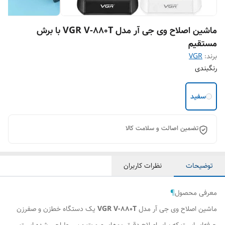
ماشین اصلاح وی جی آر مدل VGR V-880T با برش
مستقیم
برند:
VGR
رنگبندی
سفید
تضمین اصالت و سلامت کالا
توضیحات
نظرات کاربران
معرفی محصول
¶
ماشین اصلاح وی جی آر مدل
VGR V-880T
یک دستگاه خط‌زن و صفرزن