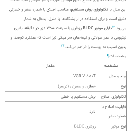
حرفه‌ای است که برای اصلاح دقیق موهای صورت و سر طراحی شده است.
این مدل با
تکنولوژی برش مستقیم
، مناسب اصلاح با شماره صفر و خط‌زنی
دقیق است و برای استفاده در آرایشگاه‌ها یا منزل ایده‌آل به شمار
1
2
می‌رود.
دارای
موتور BLDC روتاری با سرعت ۷۲۰۰ دور در دقیقه
، باتری
لیتیومی با عمر طولانی و تیغه‌های سرامیکی تیز است که عملکرد کم‌صدا و
3
4
بدون آسیب به پوست را فراهم می‌کند.
مشخصات
¶
مشخصه
مقدار
برند و مدل
VGR V-880T
نوع
خط‌زن و صفرزن (تریمر)
تکنولوژی اصلاح
برش مستقیم یا خطی
قابلیت اصلاح با
دارد
شماره صفر
نوع موتور
روتاری BLDC