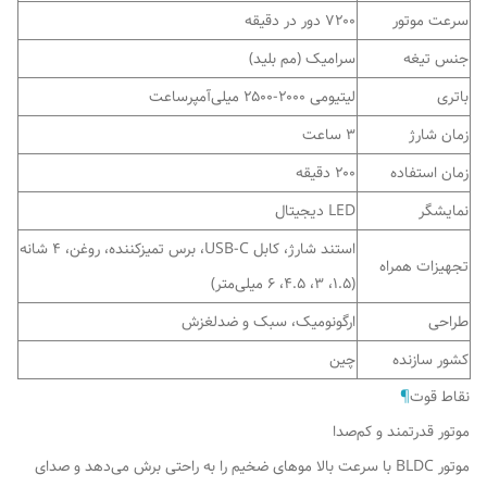
سرعت موتور
۷۲۰۰ دور در دقیقه
جنس تیغه
سرامیک (مم بلید)
باتری
لیتیومی ۲۰۰۰-۲۵۰۰ میلی‌آمپرساعت
زمان شارژ
۳ ساعت
زمان استفاده
۲۰۰ دقیقه
نمایشگر
LED دیجیتال
استند شارژ، کابل USB-C، برس تمیزکننده، روغن، ۴ شانه
تجهیزات همراه
(۱.۵، ۳، ۴.۵، ۶ میلی‌متر)
طراحی
ارگونومیک، سبک و ضدلغزش
کشور سازنده
چین
نقاط قوت
¶
موتور قدرتمند و کم‌صدا
موتور BLDC با سرعت بالا موهای ضخیم را به راحتی برش می‌دهد و صدای